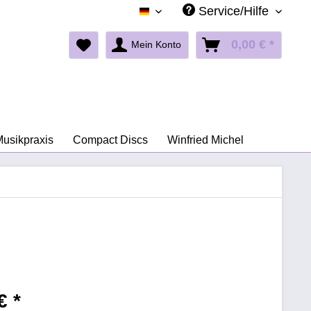
Service/Hilfe
Deutsch
0,00 € *
Mein Konto
Musikpraxis
Compact Discs
Winfried Michel
€ *