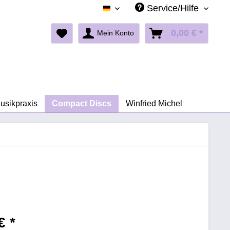
Service/Hilfe
Deutsch
0,00 € *
Mein Konto
Musikpraxis
Compact Discs
Winfried Michel
€ *