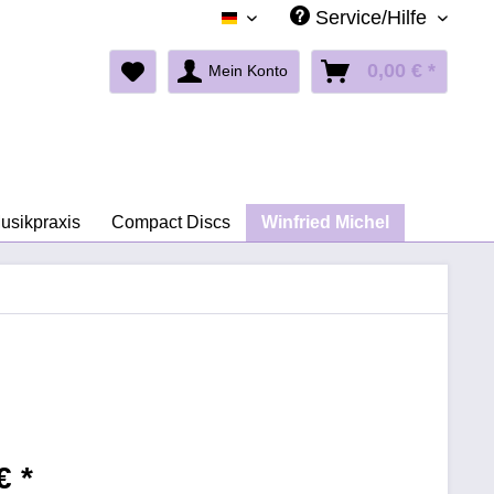
Service/Hilfe
Deutsch
0,00 € *
Mein Konto
Musikpraxis
Compact Discs
Winfried Michel
€ *