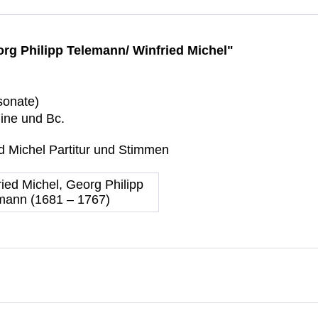
org Philipp Telemann/ Winfried Michel"
osonate)
line und Bc.
 Michel Partitur und Stimmen
ried Michel, Georg Philipp
mann (1681 – 1767)