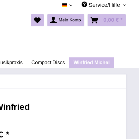
Service/Hilfe
Deutsch
0,00 € *
Mein Konto
Musikpraxis
Compact Discs
Winfried Michel
Winfried
€ *